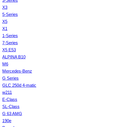
3-Series
X3
5-Series
X5
X1
1-Series
7-Series
X5 E53
ALPINA B10
M6
Mercedes-Benz
G Series
GLC 250d 4-matic
w211
E-Class
SL-Class
G 63 AMG
190e