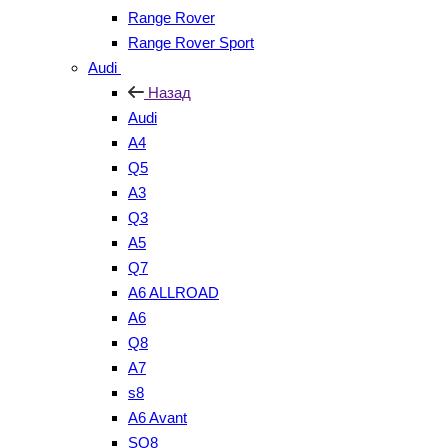
Range Rover
Range Rover Sport
Audi
Назад
Audi
A4
Q5
A3
Q3
A5
Q7
A6 ALLROAD
A6
Q8
A7
s8
A6 Avant
SQ8