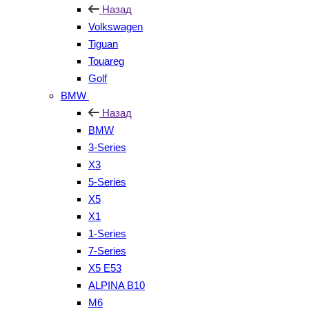
Назад
Volkswagen
Tiguan
Touareg
Golf
BMW
Назад
BMW
3-Series
X3
5-Series
X5
X1
1-Series
7-Series
X5 E53
ALPINA B10
M6