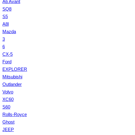
A6 Avant
SQ8
S5
A8l
Mazda
3
6
CX-5
Ford
EXPLORER
Mitsubishi
Outlander
Volvo
XC60
S60
Rolls-Royce
Ghost
JEEP