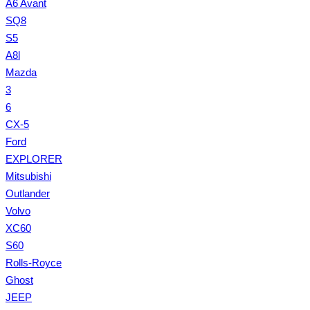
A6 Avant
SQ8
S5
A8l
Mazda
3
6
CX-5
Ford
EXPLORER
Mitsubishi
Outlander
Volvo
XC60
S60
Rolls-Royce
Ghost
JEEP