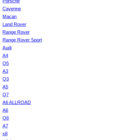
Porsche
Cayenne
Macan
Land Rover
Range Rover
Range Rover Sport
Audi
A4
Q5
A3
Q3
A5
Q7
A6 ALLROAD
A6
Q8
A7
s8