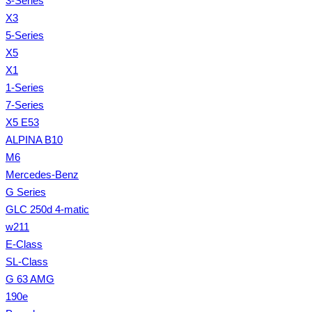
3-Series
X3
5-Series
X5
X1
1-Series
7-Series
X5 E53
ALPINA B10
M6
Mercedes-Benz
G Series
GLC 250d 4-matic
w211
E-Class
SL-Class
G 63 AMG
190e