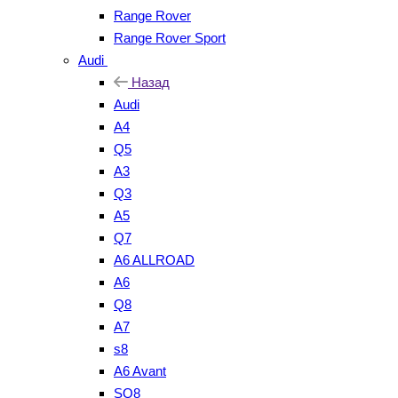
Range Rover
Range Rover Sport
Audi
Назад
Audi
A4
Q5
A3
Q3
A5
Q7
A6 ALLROAD
A6
Q8
A7
s8
A6 Avant
SQ8