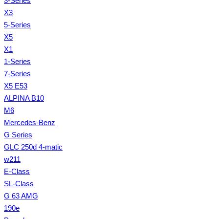
3-Series
X3
5-Series
X5
X1
1-Series
7-Series
X5 E53
ALPINA B10
M6
Mercedes-Benz
G Series
GLC 250d 4-matic
w211
E-Class
SL-Class
G 63 AMG
190e