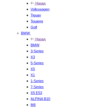
Назад
Volkswagen
Tiguan
Touareg
Golf
BMW
Назад
BMW
3-Series
X3
5-Series
X5
X1
1-Series
7-Series
X5 E53
ALPINA B10
M6