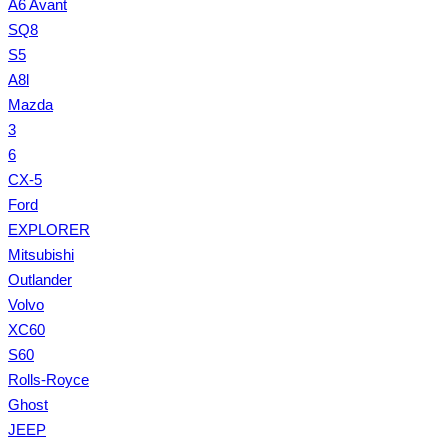
A6 Avant
SQ8
S5
A8l
Mazda
3
6
CX-5
Ford
EXPLORER
Mitsubishi
Outlander
Volvo
XC60
S60
Rolls-Royce
Ghost
JEEP