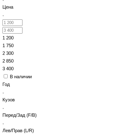
Цена
1 200
1 750
2 300
2 850
3 400
В наличии
Год
Кузов
Перед/Зад (F/B)
Лев/Прав (L/R)