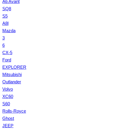
A6 Avant
SQ8
S5
A8l
Mazda
3
6
CX-5
Ford
EXPLORER
Mitsubishi
Outlander
Volvo
XC60
S60
Rolls-Royce
Ghost
JEEP