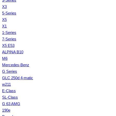
3-Series
X3
5-Series
X5
X1
1-Series
7-Series
X5 E53
ALPINA B10
M6
Mercedes-Benz
G Series
GLC 250d 4-matic
w211
E-Class
SL-Class
G 63 AMG
190e