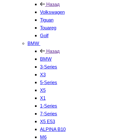
Назад
Volkswagen
Tiguan
Touareg
Golf
BMW
Назад
BMW
3-Series
X3
5-Series
X5
X1
1-Series
7-Series
X5 E53
ALPINA B10
M6