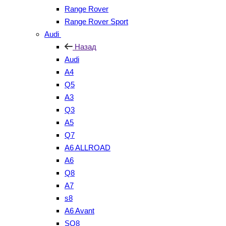
Range Rover
Range Rover Sport
Audi
Назад
Audi
A4
Q5
A3
Q3
A5
Q7
A6 ALLROAD
A6
Q8
A7
s8
A6 Avant
SQ8