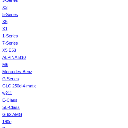
3-Series
X3
5-Series
X5
X1
1-Series
7-Series
X5 E53
ALPINA B10
M6
Mercedes-Benz
G Series
GLC 250d 4-matic
w211
E-Class
SL-Class
G 63 AMG
190e