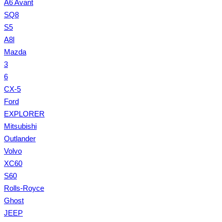
A6 Avant
SQ8
S5
A8l
Mazda
3
6
CX-5
Ford
EXPLORER
Mitsubishi
Outlander
Volvo
XC60
S60
Rolls-Royce
Ghost
JEEP