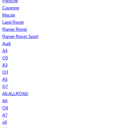
Porsche
Cayenne
Macan
Land Rover
Range Rover
Range Rover Sport
Audi
A4
Q5
A3
Q3
A5
Q7
A6 ALLROAD
A6
Q8
A7
s8