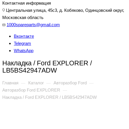
Контактная информация
Центральная улица, 45с3, д. Кобяково, Одинцовский округ,
Московская область
1000spareparts@gmail.com
Вконтакте
Telegram
WhatsApp
Накладка / Ford EXPLORER /
LB5BS42947ADW
Главная
Каталог
Авторазбор Ford
—
—
—
Авторазбор Ford EXPLORER
—
Накладка / Ford EXPLORER / LB5BS42947ADW