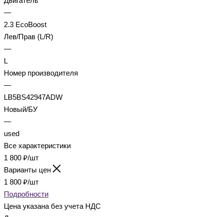
Двигатель
—
2.3 EcoBoost
Лев/Прав (L/R)
—
L
Номер производителя
—
LB5BS42947ADW
Новый/БУ
—
used
Все характеристики
1 800
₽
/шт
Варианты цен
1 800
₽
/шт
Подробности
Цена указана без учета НДС