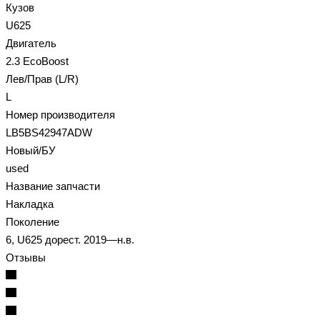
Кузов
U625
Двигатель
2.3 EcoBoost
Лев/Прав (L/R)
L
Номер производителя
LB5BS42947ADW
Новый/БУ
used
Название запчасти
Накладка
Поколение
6, U625 дорест. 2019—н.в.
Отзывы