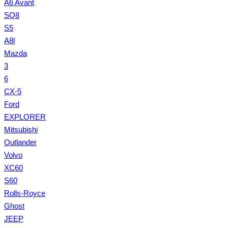
A6 Avant
SQ8
S5
A8l
Mazda
3
6
CX-5
Ford
EXPLORER
Mitsubishi
Outlander
Volvo
XC60
S60
Rolls-Royce
Ghost
JEEP