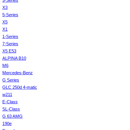
3-Series
X3
5-Series
X5
X1
1-Series
7-Series
X5 E53
ALPINA B10
M6
Mercedes-Benz
G Series
GLC 250d 4-matic
w211
E-Class
SL-Class
G 63 AMG
190e