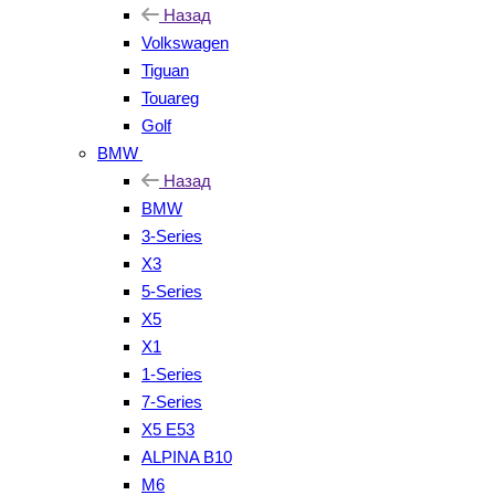
Назад
Volkswagen
Tiguan
Touareg
Golf
BMW
Назад
BMW
3-Series
X3
5-Series
X5
X1
1-Series
7-Series
X5 E53
ALPINA B10
M6