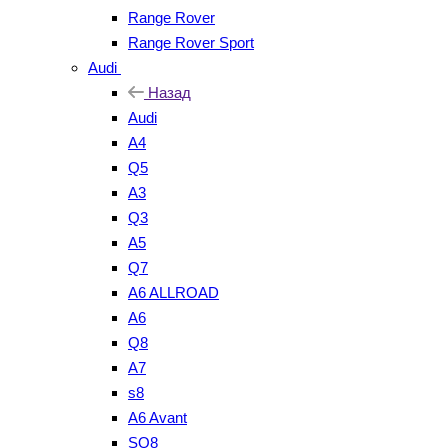
Range Rover
Range Rover Sport
Audi
Назад
Audi
A4
Q5
A3
Q3
A5
Q7
A6 ALLROAD
A6
Q8
A7
s8
A6 Avant
SQ8