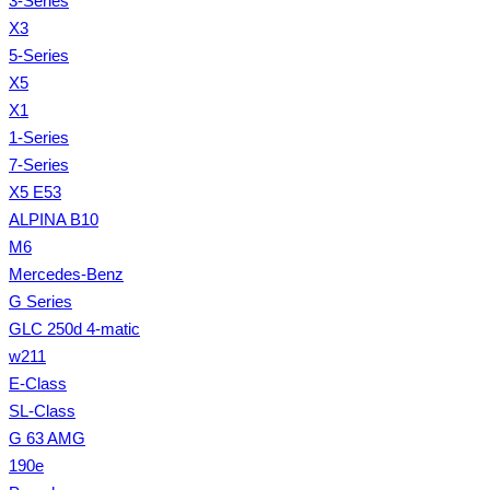
3-Series
X3
5-Series
X5
X1
1-Series
7-Series
X5 E53
ALPINA B10
M6
Mercedes-Benz
G Series
GLC 250d 4-matic
w211
E-Class
SL-Class
G 63 AMG
190e