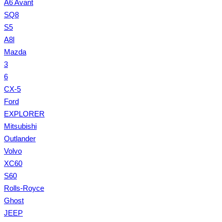
A6 Avant
SQ8
S5
A8l
Mazda
3
6
CX-5
Ford
EXPLORER
Mitsubishi
Outlander
Volvo
XC60
S60
Rolls-Royce
Ghost
JEEP