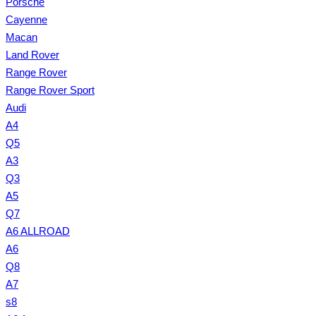
Porsche
Cayenne
Macan
Land Rover
Range Rover
Range Rover Sport
Audi
A4
Q5
A3
Q3
A5
Q7
A6 ALLROAD
A6
Q8
A7
s8