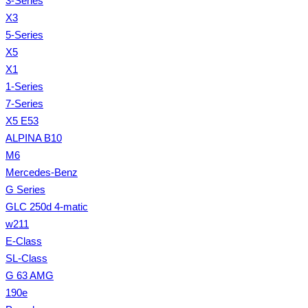
3-Series
X3
5-Series
X5
X1
1-Series
7-Series
X5 E53
ALPINA B10
M6
Mercedes-Benz
G Series
GLC 250d 4-matic
w211
E-Class
SL-Class
G 63 AMG
190e