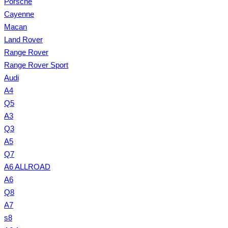
Porsche
Cayenne
Macan
Land Rover
Range Rover
Range Rover Sport
Audi
A4
Q5
A3
Q3
A5
Q7
A6 ALLROAD
A6
Q8
A7
s8