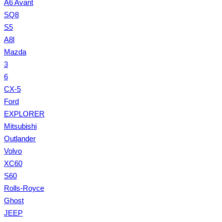
A6 Avant
SQ8
S5
A8l
Mazda
3
6
CX-5
Ford
EXPLORER
Mitsubishi
Outlander
Volvo
XC60
S60
Rolls-Royce
Ghost
JEEP